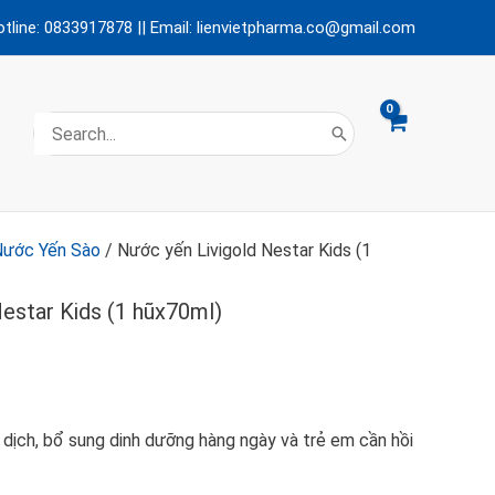
otline: 0833917878
||
Email:
lienvietpharma.co@gmail.com
Search
for:
Nước Yến Sào
/ Nước yến Livigold Nestar Kids (1
estar Kids (1 hũx70ml)
dịch, bổ sung dinh dưỡng hàng ngày và trẻ em cần hồi