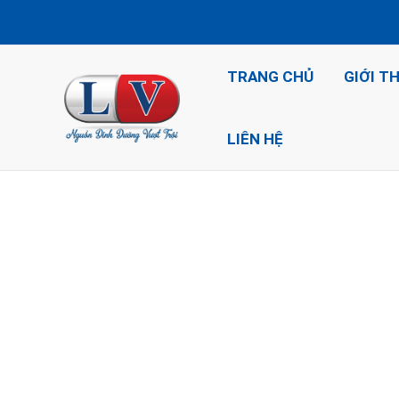
Nhảy
tới
nội
TRANG CHỦ
GIỚI T
dung
LIÊN HỆ