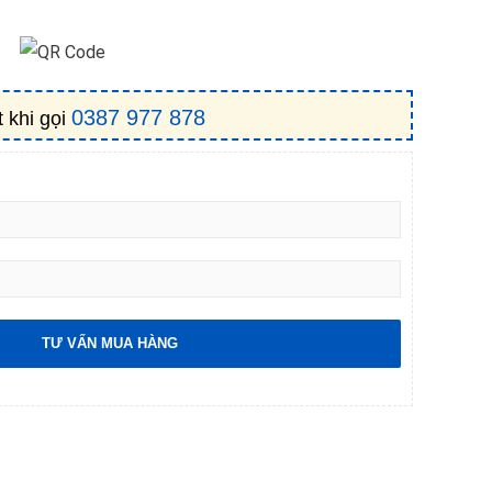
0387 977 878
 khi gọi
TƯ VẤN MUA HÀNG