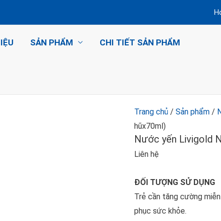
H
HIỆU
SẢN PHẨM
CHI TIẾT SẢN PHẨM
Trang chủ
/
Sản phẩm
/
hũx70ml)
Nước yến Livigold N
Liên hệ
ĐỐI TƯỢNG SỬ DỤNG
Trẻ cần tăng cường miễn 
phục sức khỏe.