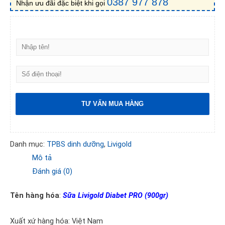
0387 977 878
Nhận ưu đãi đặc biệt khi gọi
H
ọ
v
S
à
ố
t
đ
ê
i
n
TƯ VẤN MUA HÀNG
ệ
n
t
h
Danh mục:
TPBS dinh dưỡng
,
Livigold
o
Mô tả
ạ
i
Đánh giá (0)
!
*
Tên hàng hóa
:
Sữa Livigold Diabet PRO (900gr)
Xuất xứ hàng hóa: Việt Nam