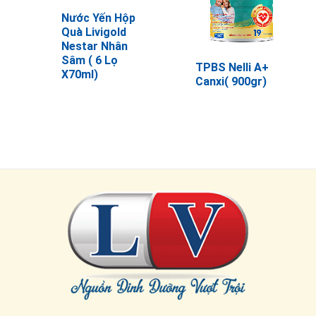
Nước Yến Hộp
Quà Livigold
Nestar Nhân
Sâm ( 6 Lọ
TPBS Nelli A+
X70ml)
Canxi( 900gr)