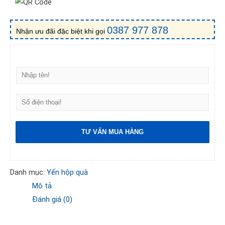
0387 977 878
Nhận ưu đãi đặc biệt khi gọi
H
ọ
v
S
à
ố
t
đ
ê
i
n
TƯ VẤN MUA HÀNG
ệ
n
t
h
Danh mục:
Yến hộp quà
o
Mô tả
ạ
i
Đánh giá (0)
!
*